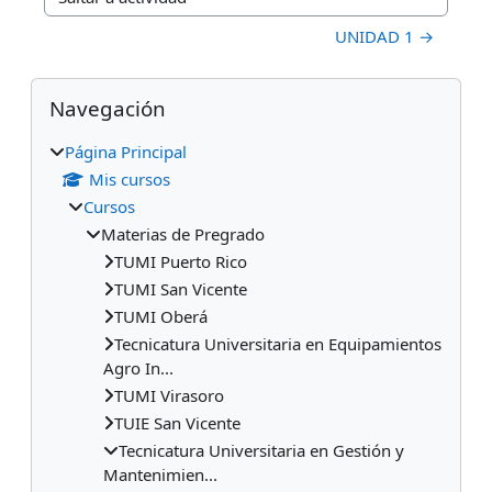
Saltar a actividad
UNIDAD 1 →
Bloques
Salta Navegación
Navegación
Página Principal
Mis cursos
Cursos
Materias de Pregrado
TUMI Puerto Rico
TUMI San Vicente
TUMI Oberá
Tecnicatura Universitaria en Equipamientos
Agro In...
TUMI Virasoro
TUIE San Vicente
Tecnicatura Universitaria en Gestión y
Mantenimien...