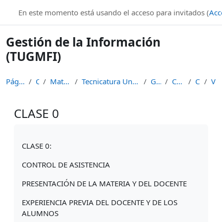
Salta al contenido principal
En este momento está usando el acceso para invitados (
Acc
Gestión de la Información
(TUGMFI)
Página Principal
Cursos
Materias de Pregrado
Tecnicatura Universitaria en Gestión y Mantenimien...
GI (TUGMFI)
CLASE INICIAL
CLASE 0
Ver lista
CLASE 0
Requisitos de finalización
CLASE 0:
CONTROL DE ASISTENCIA
PRESENTACIÓN DE LA MATERIA Y DEL DOCENTE
EXPERIENCIA PREVIA DEL DOCENTE Y DE LOS
ALUMNOS