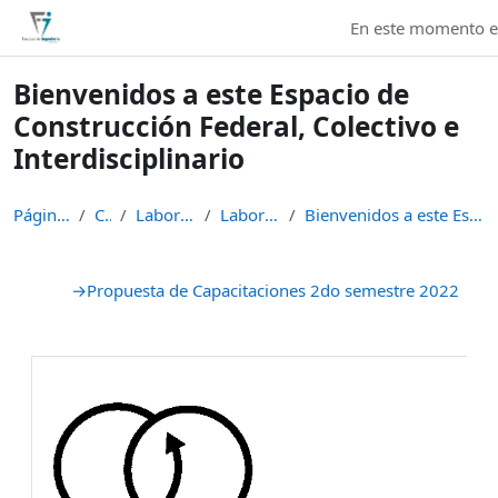
Salta al contenido principal
En este momento es
Bienvenidos a este Espacio de
Construcción Federal, Colectivo e
Interdisciplinario
Página Principal
Cursos
Laboratorio MECEK
Laboratorio MECEK
Bienvenidos a este Espacio de Construcción Federal...
Perfilado de sección
→
Propuesta de Capacitaciones 2do semestre 2022