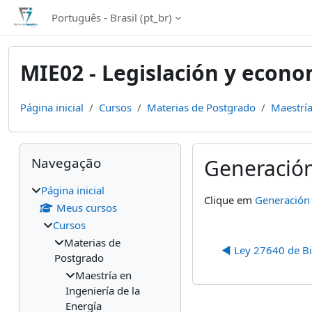
Ir para o conteúdo principal
Português - Brasil ‎(pt_br)‎
MIE02 - Legislación y econo
Página inicial
Cursos
Materias de Postgrado
Maestría
Blocos
Pular Navegação
Navegação
Generación
Página inicial
Condições de concl
Clique em
Generación 
Meus cursos
Cursos
Materias de
◀︎ Ley 27640 de B
Postgrado
Maestría en
Ingeniería de la
Energía