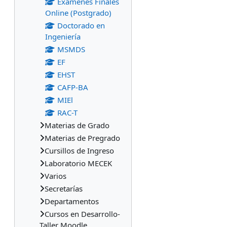
Exámenes Finales
Online (Postgrado)
Doctorado en
Ingeniería
MSMDS
EF
EHST
CAFP-BA
MIEl
RAC-T
Materias de Grado
Materias de Pregrado
Cursillos de Ingreso
Laboratorio MECEK
Varios
Secretarías
Departamentos
Cursos en Desarrollo-
Taller Moodle