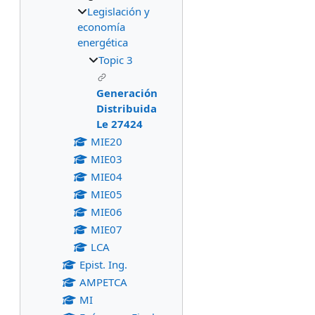
Legislación y
economía
energética
Topic 3
Generación
Distribuida
Le 27424
MIE20
MIE03
MIE04
MIE05
MIE06
MIE07
LCA
Epist. Ing.
AMPETCA
MI