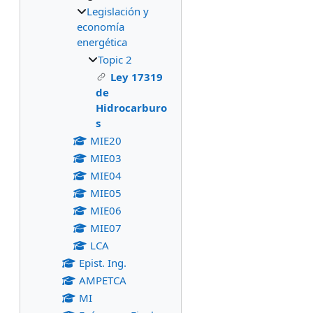
Legislación y
economía
energética
Topic 2
Ley 17319
de
Hidrocarburo
s
MIE20
MIE03
MIE04
MIE05
MIE06
MIE07
LCA
Epist. Ing.
AMPETCA
MI