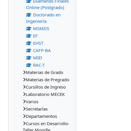
Exámenes Finales
Online (Postgrado)
Doctorado en
Ingeniería
MSMDS
EF
EHST
CAFP-BA
MIEl
RAC-T
Materias de Grado
Materias de Pregrado
Cursillos de Ingreso
Laboratorio MECEK
Varios
Secretarías
Departamentos
Cursos en Desarrollo-
Taller Moodle