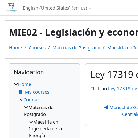
Skip to main content
English (United States) ‎(en_us)‎
MIE02 - Legislación y econo
Home
Courses
Materias de Postgrado
Maestría en In
Blocks
Skip Navigation
Navigation
Ley 17319 
Home
Completion require
Click on
Ley 17319 de
My courses
Courses
Materias de
◀︎ Manual de Ge
Postgrado
Central
Maestría en
Ingeniería de la
Energía