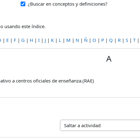
¿Buscar en conceptos y definiciones?
o usando este índice.
D
|
E
|
F
|
G
|
H
|
I
|
J
|
K
|
L
|
M
|
N
|
Ñ
|
O
|
P
|
Q
|
R
|
S
|
T
A
lativo a centros oficiales de enseñanza.(RAE)
Saltar a actividad