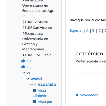
Tecnicatura
Universitaria en
Equipamientos Agro
In...
Navegue por el glosari
TUMI Virasoro
TUIE San Vicente
Especial
|
A
|
B
|
C
|
Tecnicatura
Universitaria en
Gestión y
Mantenimien...
académico
TUMI Col. Liebig
ED
Perteneciente o re
EG
IVU
General
GLOSARIO
Vista
◀︎ Novedades
Alfabética
Vista por