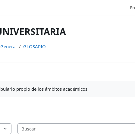
En
UNIVERSITARIA
General
GLOSARIO
zación
abulario propio de los ámbitos académicos
rio usando este índice.