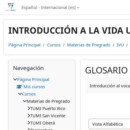
Salta al contenido principal
Español - Internacional ‎(es)‎
INTRODUCCIÓN A LA VIDA 
Página Principal
Cursos
Materias de Pregrado
IVU
Bloques
Salta Navegación
Navegación
GLOSARIO
Página Principal
Requisitos de finali
Introducción al voc
Mis cursos
Cursos
Materias de Pregrado
TUMI Puerto Rico
TUMI San Vicente
TUMI Oberá
Navegue por el glosa