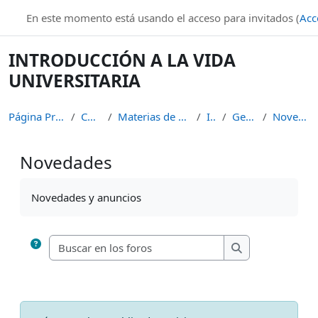
Salta al contenido principal
En este momento está usando el acceso para invitados (
Acc
INTRODUCCIÓN A LA VIDA
UNIVERSITARIA
Página Principal
Cursos
Materias de Pregrado
IVU
General
Novedades
Novedades
Requisitos de finalización
Novedades y anuncios
Buscar en los foros
Buscar en los fo