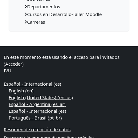
Departamentos
Cursos en Desarrollo-Taller Moodle
Carreras
Bloques suplementarios
En este momento está usando el acceso para invitados
(
Acceder
)
IVU
Español - Internacional ‎(es)‎
English ‎(en)‎
English (United States) ‎(en_us)‎
Español - Argentina ‎(es_ar)‎
Español - Internacional ‎(es)‎
Português - Brasil ‎(pt_br)‎
Resumen de retención de datos
Descargar la app para dispositivos móviles