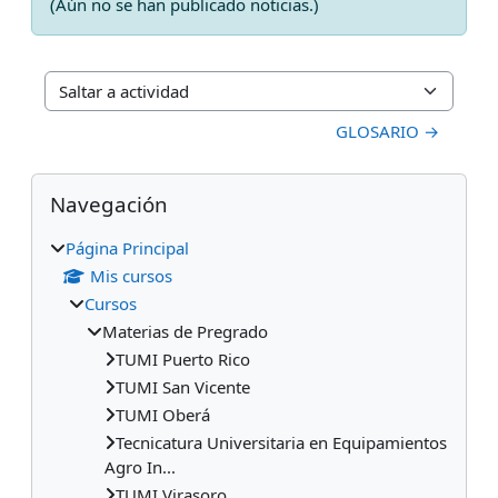
(Aún no se han publicado noticias.)
Saltar a actividad
GLOSARIO →
Bloques
Salta Navegación
Navegación
Página Principal
Mis cursos
Cursos
Materias de Pregrado
TUMI Puerto Rico
TUMI San Vicente
TUMI Oberá
Tecnicatura Universitaria en Equipamientos
Agro In...
TUMI Virasoro