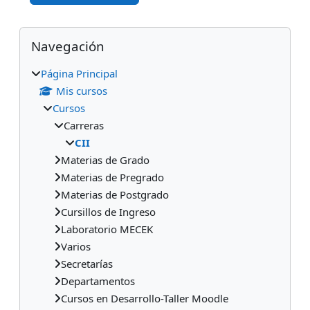
Bloques
Salta Navegación
Navegación
Página Principal
Mis cursos
Cursos
Carreras
CII
Materias de Grado
Materias de Pregrado
Materias de Postgrado
Cursillos de Ingreso
Laboratorio MECEK
Varios
Secretarías
Departamentos
Cursos en Desarrollo-Taller Moodle