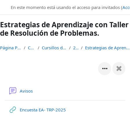
Salta al contenido principal
En este momento está usando el acceso para invitados (
Acc
Estrategias de Aprendizaje con Taller
de Resolución de Problemas.
Página Principal
Cursos
Cursillos de Ingreso
2025
Estrategias de Aprendizaje con TRP
Avisos
Encuesta EA- TRP-2025