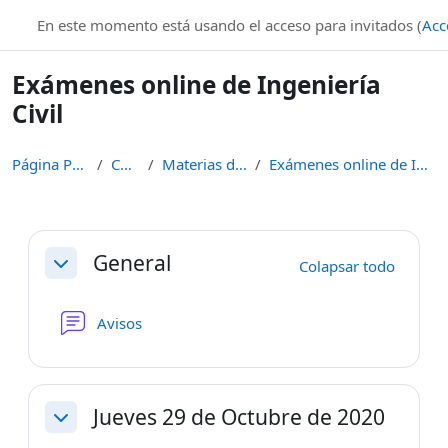
Salta al contenido principal
En este momento está usando el acceso para invitados (
Acc
Exámenes online de Ingeniería
Civil
Página Principal
Cursos
Materias de Grado
Exámenes online de Ingeniería Civil
Perfilado de sección
General
Colapsar todo
Colapsar
Foro
Avisos
Jueves 29 de Octubre de 2020
Colapsar