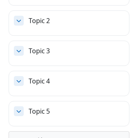
Topic 2
Colapsar
Topic 3
Colapsar
Topic 4
Colapsar
Topic 5
Colapsar
Bloques
Salta Navegación