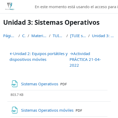
Salta al contenido principal
En este momento está usando el acceso para i
Unidad 3: Sistemas Operativos
Página Principal
Cursos
Materias de Pregrado
TUIE San Vicente
[TUIE sv] - Informática
Unidad 3: Sistemas Operativos
Perfilado de sección
←
Unidad 2: Equipos portátiles y
→
Actividad
dispositivos móviles
PRÁCTICA 21-04-
2022
Archivo
Sistemas Operativos
PDF
803.7 KB
Archivo
Sistemas Operativos móviles
PDF