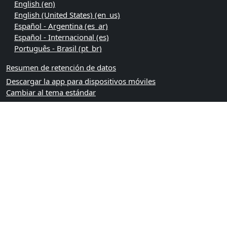
English ‎(en)‎
English (United States) ‎(en_us)‎
Español - Argentina ‎(es_ar)‎
Español - Internacional ‎(es)‎
Português - Brasil ‎(pt_br)‎
Resumen de retención de datos
Descargar la app para dispositivos móviles
Cambiar al tema estándar