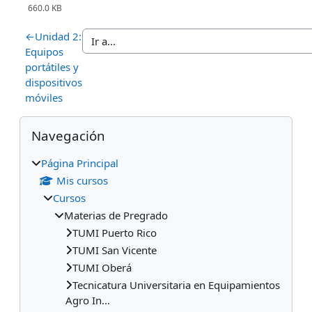
660.0 KB
←
Unidad 2:
Equipos
portátiles y
dispositivos
móviles
Bloques
Salta Navegación
Navegación
Página Principal
Mis cursos
Cursos
Materias de Pregrado
TUMI Puerto Rico
TUMI San Vicente
TUMI Oberá
Tecnicatura Universitaria en Equipamientos
Agro In...