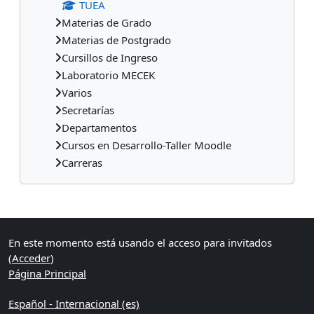
TUEA
Materias de Grado
Materias de Postgrado
Cursillos de Ingreso
Laboratorio MECEK
Varios
Secretarías
Departamentos
Cursos en Desarrollo-Taller Moodle
Carreras
Bloques suplementarios
En este momento está usando el acceso para invitados
(
Acceder
)
Página Principal
Español - Internacional ‎(es)‎