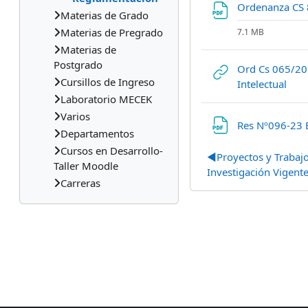
Ordenanza CS 
Materias de Grado
Materias de Pregrado
7.1 MB
Materias de
Postgrado
Ord Cs 065/201
Cursillos de Ingreso
URL
Intelectual
Laboratorio MECEK
Varios
Res Nº096-23 
Departamentos
Cursos en Desarrollo-
◀︎
Proyectos y Trabaj
Taller Moodle
Investigación Vigent
Carreras