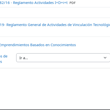
Archivo
82/16 - Reglamento Actividades I+D+i+t
PDF
9- Reglamento General de Actividades de Vinculación Tecnológi
Archivo
Emprendimientos Basados en Conocimientos
os de
es