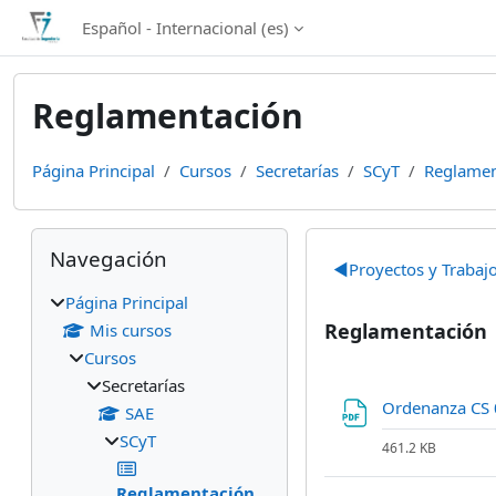
Salta al contenido principal
Español - Internacional ‎(es)‎
Reglamentación
Página Principal
Cursos
Secretarías
SCyT
Reglamen
Bloques
Salta Navegación
Perfilado d
Navegación
◀︎
Proyectos y Trabajo
Página Principal
Reglamentación
Mis cursos
Cursos
Secretarías
Ordenanza CS 
SAE
SCyT
461.2 KB
Reglamentación