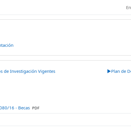
En
tación
e sección
s de Investigación Vigentes
▶︎
Plan de De
Archivo
080/16 - Becas
PDF