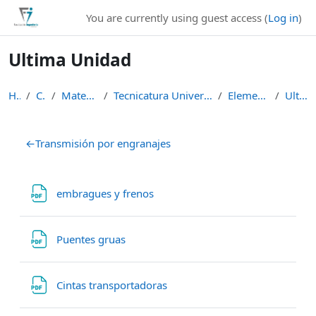
Skip to main content
You are currently using guest access (
Log in
)
Ultima Unidad
Home
Courses
Materias de Pregrado
Tecnicatura Universitaria en Gestión y Mantenimien...
Elementos de Máquinas
Ultima Unidad
Section outline
←
Transmisión por engranajes
File
embragues y frenos
File
Puentes gruas
File
Cintas transportadoras