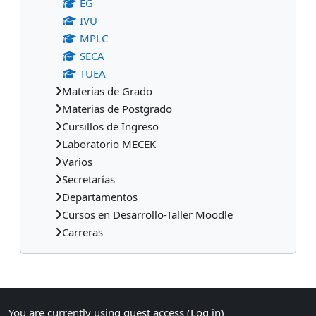
EG
IVU
MPLC
SECA
TUEA
Materias de Grado
Materias de Postgrado
Cursillos de Ingreso
Laboratorio MECEK
Varios
Secretarías
Departamentos
Cursos en Desarrollo-Taller Moodle
Carreras
Supplementary blocks
You are currently using guest access (
Log in
)