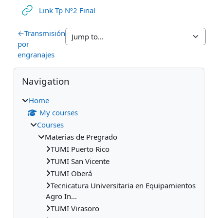
URL
Link Tp Nº2 Final
←
Transmisión
por
engranajes
Blocks
Skip Navigation
Navigation
Home
My courses
Courses
Materias de Pregrado
TUMI Puerto Rico
TUMI San Vicente
TUMI Oberá
Tecnicatura Universitaria en Equipamientos
Agro In...
TUMI Virasoro