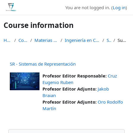
Skip to main content
You are not logged in. (
Log in
)
Course information
Home
Courses
Materias de Grado
Ingeniería en Computación
SR-C
Summary
SR - Sistemas de Representación
Profesor Editor Responsable:
Cruz
Eugenio Ruben
Profesor Editor Adjunto:
Jakob
Braian
Profesor Editor Adjunto:
Oro Rodolfo
Martín
Skip Navigation