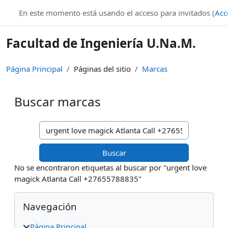
Salta al contenido principal
En este momento está usando el acceso para invitados (
Acc
Facultad de Ingeniería U.Na.M.
Página Principal
Páginas del sitio
Marcas
Buscar marcas
Buscar marcas
No se encontraron etiquetas al buscar por "urgent love
magick Atlanta Call +27655788835"
Bloques
Salta Navegación
Navegación
Página Principal