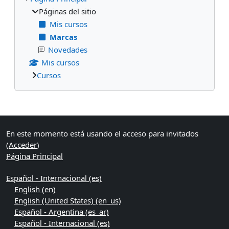
Páginas del sitio
Mis cursos
Marcas
Novedades
Mis cursos
Cursos
Bloques suplementarios
En este momento está usando el acceso para invitados
(
Acceder
)
Página Principal
Español - Internacional ‎(es)‎
English ‎(en)‎
English (United States) ‎(en_us)‎
Español - Argentina ‎(es_ar)‎
Español - Internacional ‎(es)‎