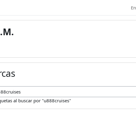
En
.M.
rcas
car marcas
quetas al buscar por "u888cruises"