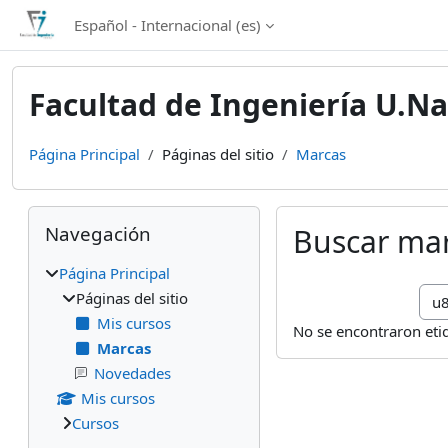
Salta al contenido principal
Español - Internacional ‎(es)‎
Facultad de Ingeniería U.Na
Página Principal
Páginas del sitio
Marcas
Bloques
Salta Navegación
Navegación
Buscar ma
Página Principal
Bus
Páginas del sitio
Mis cursos
No se encontraron eti
Marcas
Novedades
Mis cursos
Cursos