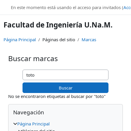
Salta al contenido principal
En este momento está usando el acceso para invitados (
Acc
Facultad de Ingeniería U.Na.M.
Página Principal
Páginas del sitio
Marcas
Buscar marcas
Buscar marcas
No se encontraron etiquetas al buscar por "toto"
Bloques
Salta Navegación
Navegación
Página Principal
Páginas del sitio