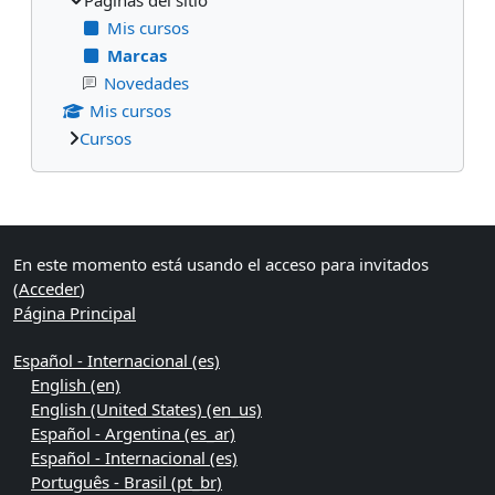
Mis cursos
Marcas
Novedades
Mis cursos
Cursos
Bloques suplementarios
En este momento está usando el acceso para invitados
(
Acceder
)
Página Principal
Español - Internacional ‎(es)‎
English ‎(en)‎
English (United States) ‎(en_us)‎
Español - Argentina ‎(es_ar)‎
Español - Internacional ‎(es)‎
Português - Brasil ‎(pt_br)‎