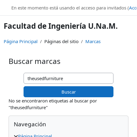
Salta al contenido principal
En este momento está usando el acceso para invitados (
Acc
Facultad de Ingeniería U.Na.M.
Página Principal
Páginas del sitio
Marcas
Buscar marcas
Buscar marcas
No se encontraron etiquetas al buscar por
"theusedfurniture"
Bloques
Salta Navegación
Navegación
Página Principal