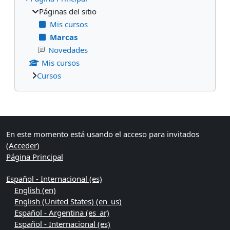
Páginas del sitio
Mis cursos
Marcas
Novedades
Mis cursos
Cursos
Bloques suplementarios
En este momento está usando el acceso para invitados
(
Acceder
)
Página Principal
Español - Internacional ‎(es)‎
English ‎(en)‎
English (United States) ‎(en_us)‎
Español - Argentina ‎(es_ar)‎
Español - Internacional ‎(es)‎