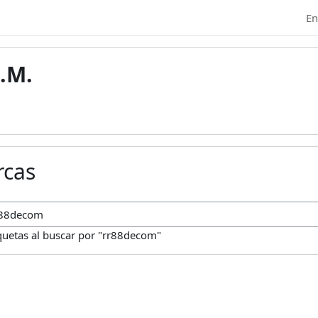
En
.M.
rcas
car marcas
quetas al buscar por "rr88decom"