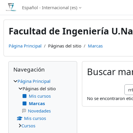
Salta al contenido principal
Español - Internacional ‎(es)‎
Facultad de Ingeniería U.Na
Página Principal
Páginas del sitio
Marcas
Bloques
Salta Navegación
Navegación
Buscar ma
Página Principal
Bus
Páginas del sitio
Mis cursos
No se encontraron eti
Marcas
Novedades
Mis cursos
Cursos