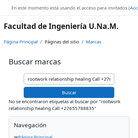
Salta al contenido principal
En este momento está usando el acceso para invitados (
Acc
Facultad de Ingeniería U.Na.M.
Página Principal
Páginas del sitio
Marcas
Buscar marcas
Buscar marcas
No se encontraron etiquetas al buscar por "rootwork
relationship healing Call +27655788835"
Bloques
Salta Navegación
Navegación
Página Principal