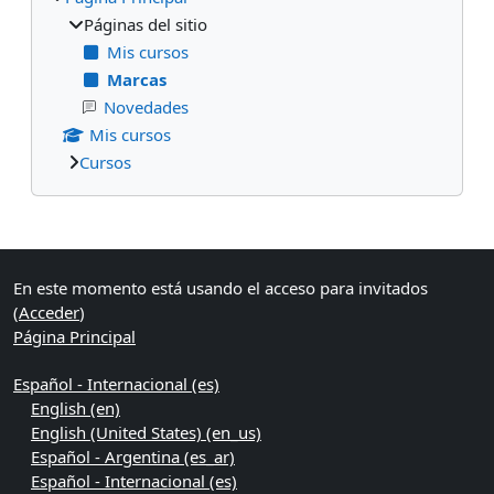
Páginas del sitio
Mis cursos
Marcas
Novedades
Mis cursos
Cursos
Bloques suplementarios
En este momento está usando el acceso para invitados
(
Acceder
)
Página Principal
Español - Internacional ‎(es)‎
English ‎(en)‎
English (United States) ‎(en_us)‎
Español - Argentina ‎(es_ar)‎
Español - Internacional ‎(es)‎