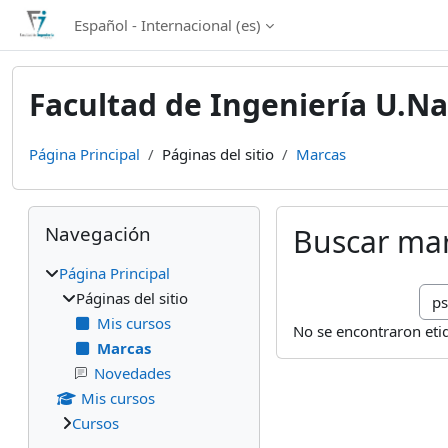
Salta al contenido principal
Español - Internacional ‎(es)‎
Facultad de Ingeniería U.Na
Página Principal
Páginas del sitio
Marcas
Bloques
Salta Navegación
Navegación
Buscar ma
Página Principal
Bus
Páginas del sitio
Mis cursos
No se encontraron eti
Marcas
Novedades
Mis cursos
Cursos