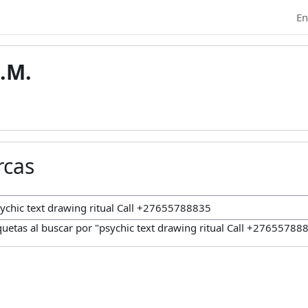
En
.M.
rcas
car marcas
quetas al buscar por "psychic text drawing ritual Call +27655788