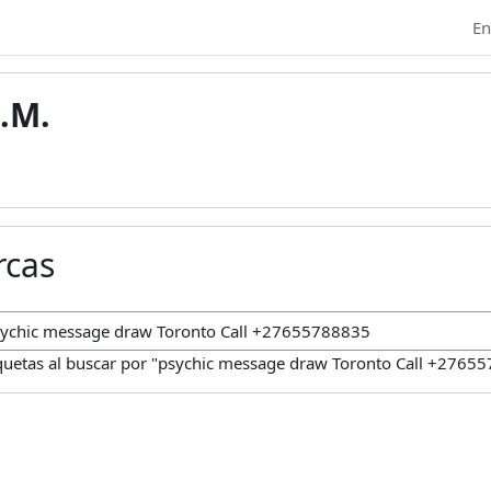
En
.M.
rcas
car marcas
quetas al buscar por "psychic message draw Toronto Call +2765