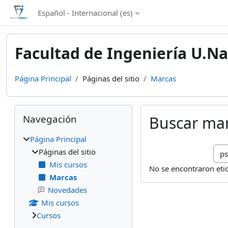
Salta al contenido principal
Español - Internacional ‎(es)‎
Facultad de Ingeniería U.Na
Página Principal
Páginas del sitio
Marcas
Bloques
Salta Navegación
Navegación
Buscar ma
Página Principal
Bus
Páginas del sitio
Mis cursos
No se encontraron eti
Marcas
Novedades
Mis cursos
Cursos