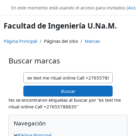
Salta al contenido principal
En este momento está usando el acceso para invitados (
Acc
Facultad de Ingeniería U.Na.M.
Página Principal
Páginas del sitio
Marcas
Buscar marcas
Buscar marcas
No se encontraron etiquetas al buscar por "ex text me
ritual online Call +27655788835"
Bloques
Salta Navegación
Navegación
Página Principal