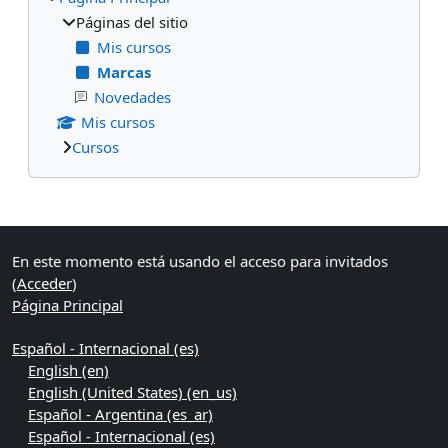
Páginas del sitio
Mis cursos
Marcas
Novedades
Mis cursos
Cursos
Bloques suplementarios
En este momento está usando el acceso para invitados
(
Acceder
)
Página Principal
Español - Internacional ‎(es)‎
English ‎(en)‎
English (United States) ‎(en_us)‎
Español - Argentina ‎(es_ar)‎
Español - Internacional ‎(es)‎