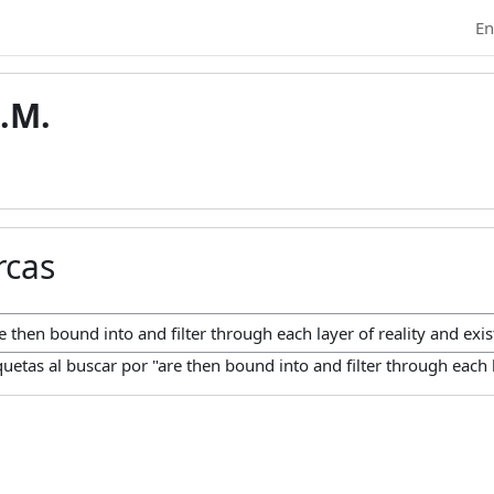
En
.M.
rcas
car marcas
uetas al buscar por "are then bound into and filter through each l