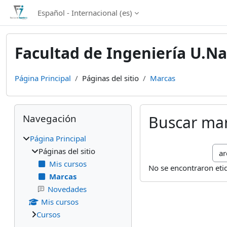
Salta al contenido principal
Español - Internacional ‎(es)‎
Facultad de Ingeniería U.Na
Página Principal
Páginas del sitio
Marcas
Bloques
Salta Navegación
Navegación
Buscar ma
Página Principal
Bus
Páginas del sitio
Mis cursos
No se encontraron etiq
Marcas
Novedades
Mis cursos
Cursos