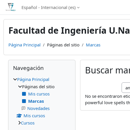
Salta al contenido principal
Español - Internacional ‎(es)‎
Facultad de Ingeniería U.Na
Página Principal
Páginas del sitio
Marcas
Bloques
Salta Navegación
Navegación
Buscar ma
Página Principal
Bus
Páginas del sitio
Mis cursos
No se encontraron etiq
Marcas
powerful love spells t
Novedades
Mis cursos
Cursos