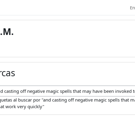
En
.M.
rcas
car marcas
uetas al buscar por "and casting off negative magic spells that 
hat work very quickly"