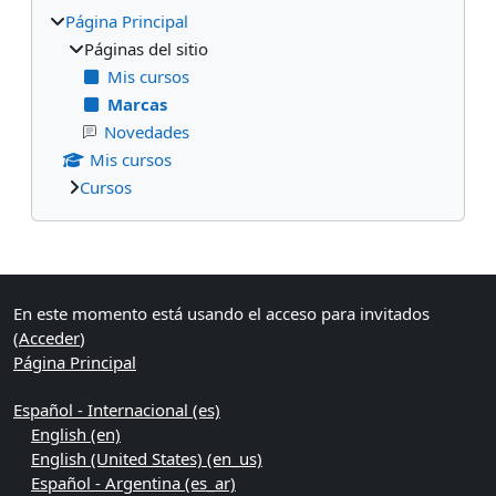
Página Principal
Páginas del sitio
Mis cursos
Marcas
Novedades
Mis cursos
Cursos
Bloques suplementarios
En este momento está usando el acceso para invitados
(
Acceder
)
Página Principal
Español - Internacional ‎(es)‎
English ‎(en)‎
English (United States) ‎(en_us)‎
Español - Argentina ‎(es_ar)‎