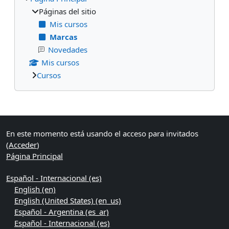
Páginas del sitio
Mis cursos
Marcas
Novedades
Mis cursos
Cursos
Bloques suplementarios
En este momento está usando el acceso para invitados
(
Acceder
)
Página Principal
Español - Internacional ‎(es)‎
English ‎(en)‎
English (United States) ‎(en_us)‎
Español - Argentina ‎(es_ar)‎
Español - Internacional ‎(es)‎