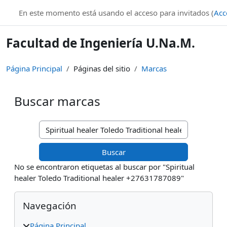
Salta al contenido principal
En este momento está usando el acceso para invitados (
Acc
Facultad de Ingeniería U.Na.M.
Página Principal
Páginas del sitio
Marcas
Buscar marcas
Buscar marcas
No se encontraron etiquetas al buscar por "Spiritual
healer Toledo Traditional healer +27631787089"
Bloques
Salta Navegación
Navegación
Página Principal