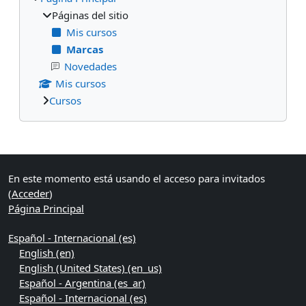
Páginas del sitio
Mis cursos
Marcas
Novedades
Mis cursos
Cursos
Bloques suplementarios
En este momento está usando el acceso para invitados
(
Acceder
)
Página Principal
Español - Internacional ‎(es)‎
English ‎(en)‎
English (United States) ‎(en_us)‎
Español - Argentina ‎(es_ar)‎
Español - Internacional ‎(es)‎