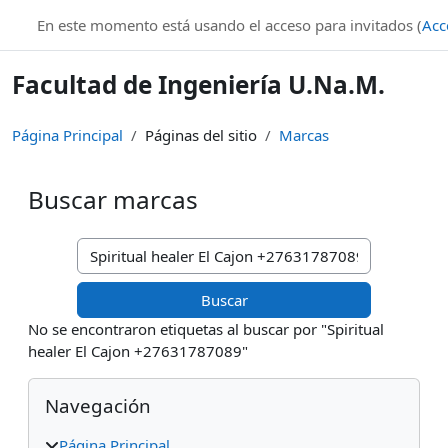
Salta al contenido principal
En este momento está usando el acceso para invitados (
Acc
Facultad de Ingeniería U.Na.M.
Página Principal
Páginas del sitio
Marcas
Buscar marcas
Buscar marcas
No se encontraron etiquetas al buscar por "Spiritual
healer El Cajon +27631787089"
Bloques
Salta Navegación
Navegación
Página Principal