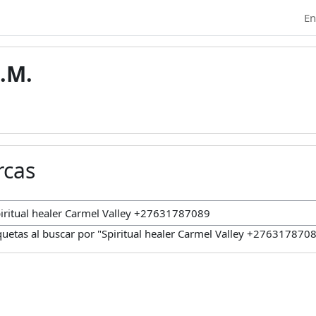
En
.M.
rcas
car marcas
quetas al buscar por "Spiritual healer Carmel Valley +276317870