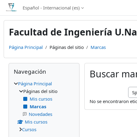
Salta al contenido principal
Español - Internacional ‎(es)‎
Facultad de Ingeniería U.Na
Página Principal
Páginas del sitio
Marcas
Bloques
Salta Navegación
Navegación
Buscar ma
Página Principal
Bus
Páginas del sitio
Mis cursos
No se encontraron eti
Marcas
Novedades
Mis cursos
Cursos