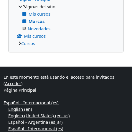
Páginas del sitio
Mis cursos
Marcas
Novedades
Mis cursos
Cursos
Bloques suplementarios
En este momento está usando el acceso para invitados
(
Acceder
)
Página Principal
Español - Internacional ‎(es)‎
English ‎(en)‎
English (United States) ‎(en_us)‎
Español - Argentina ‎(es_ar)‎
Español - Internacional ‎(es)‎