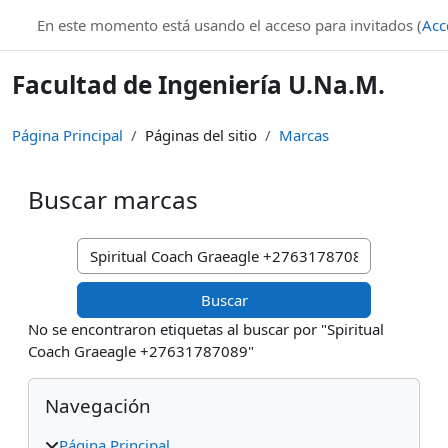
Salta al contenido principal
En este momento está usando el acceso para invitados (
Acc
Facultad de Ingeniería U.Na.M.
Página Principal
Páginas del sitio
Marcas
Buscar marcas
Buscar marcas
No se encontraron etiquetas al buscar por "Spiritual
Coach Graeagle +27631787089"
Bloques
Salta Navegación
Navegación
Página Principal