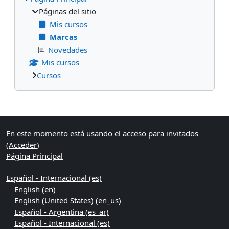
Páginas del sitio
Mis cursos
Marcas
Novedades
Mis cursos
Cursos
Bloques suplementarios
En este momento está usando el acceso para invitados
(
Acceder
)
Página Principal
Español - Internacional ‎(es)‎
English ‎(en)‎
English (United States) ‎(en_us)‎
Español - Argentina ‎(es_ar)‎
Español - Internacional ‎(es)‎