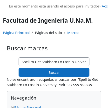
Salta al contenido principal
En este momento está usando el acceso para invitados (
Acc
Facultad de Ingeniería U.Na.M.
Página Principal
Páginas del sitio
Marcas
Buscar marcas
Buscar marcas
No se encontraron etiquetas al buscar por "Spell to Get
Stubborn Ex Fast in University Park +27655788835"
Bloques
Salta Navegación
Navegación
Página Principal