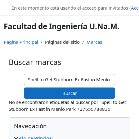
Salta al contenido principal
En este momento está usando el acceso para invitados (
Acc
Facultad de Ingeniería U.Na.M.
Página Principal
Páginas del sitio
Marcas
Buscar marcas
Buscar marcas
No se encontraron etiquetas al buscar por "Spell to Get
Stubborn Ex Fast in Menlo Park +27655788835"
Bloques
Salta Navegación
Navegación
Página Principal