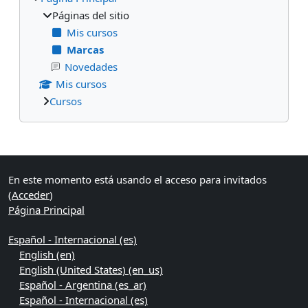
Páginas del sitio
Mis cursos
Marcas
Novedades
Mis cursos
Cursos
Bloques suplementarios
En este momento está usando el acceso para invitados
(
Acceder
)
Página Principal
Español - Internacional ‎(es)‎
English ‎(en)‎
English (United States) ‎(en_us)‎
Español - Argentina ‎(es_ar)‎
Español - Internacional ‎(es)‎