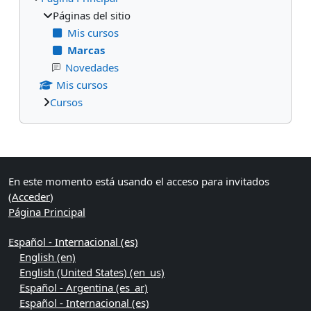
Páginas del sitio
Mis cursos
Marcas
Novedades
Mis cursos
Cursos
Bloques suplementarios
En este momento está usando el acceso para invitados
(
Acceder
)
Página Principal
Español - Internacional ‎(es)‎
English ‎(en)‎
English (United States) ‎(en_us)‎
Español - Argentina ‎(es_ar)‎
Español - Internacional ‎(es)‎