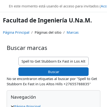
Salta al contenido principal
En este momento está usando el acceso para invitados (
Acc
Facultad de Ingeniería U.Na.M.
Página Principal
Páginas del sitio
Marcas
Buscar marcas
Buscar marcas
No se encontraron etiquetas al buscar por "Spell to Get
Stubborn Ex Fast in Los Altos Hills +27655788835"
Bloques
Salta Navegación
Navegación
Página Principal