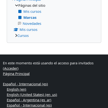
Páginas del sitio
Mis cursos
Marcas
Novedades
Mis cursos
Cursos
Bloques suplementarios
En este momento está usando el acceso para invitados
(
Acceder
)
Página Principal
Español - Internacional ‎(es)‎
English ‎(en)‎
English (United States) ‎(en_us)‎
Español - Argentina ‎(es_ar)‎
Español - Internacional ‎(es)‎