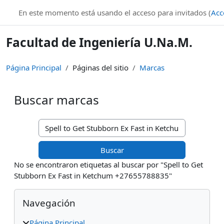
Salta al contenido principal
En este momento está usando el acceso para invitados (
Acc
Facultad de Ingeniería U.Na.M.
Página Principal
Páginas del sitio
Marcas
Buscar marcas
Buscar marcas
No se encontraron etiquetas al buscar por "Spell to Get
Stubborn Ex Fast in Ketchum +27655788835"
Bloques
Salta Navegación
Navegación
Página Principal