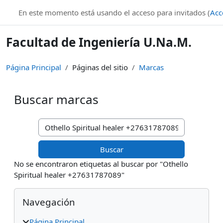
Salta al contenido principal
En este momento está usando el acceso para invitados (
Acc
Facultad de Ingeniería U.Na.M.
Página Principal
Páginas del sitio
Marcas
Buscar marcas
Buscar marcas
No se encontraron etiquetas al buscar por "Othello
Spiritual healer +27631787089"
Bloques
Salta Navegación
Navegación
Página Principal