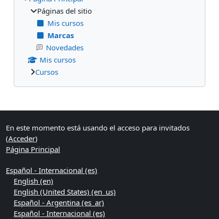
Páginas del sitio
Mis cursos
Marcas
Novedades
Mis cursos
Cursos
Bloques suplementarios
En este momento está usando el acceso para invitados
(
Acceder
)
Página Principal
Español - Internacional ‎(es)‎
English ‎(en)‎
English (United States) ‎(en_us)‎
Español - Argentina ‎(es_ar)‎
Español - Internacional ‎(es)‎