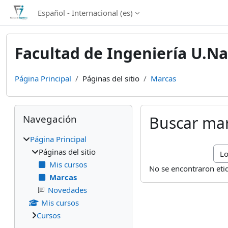
Salta al contenido principal
Español - Internacional ‎(es)‎
Facultad de Ingeniería U.Na
Página Principal
Páginas del sitio
Marcas
Bloques
Salta Navegación
Navegación
Buscar ma
Página Principal
Bus
Páginas del sitio
Mis cursos
No se encontraron etiq
Marcas
Novedades
Mis cursos
Cursos