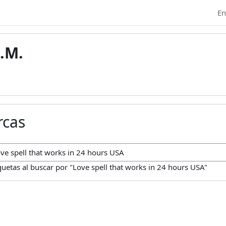
En
.M.
rcas
car marcas
uetas al buscar por "Love spell that works in 24 hours USA"