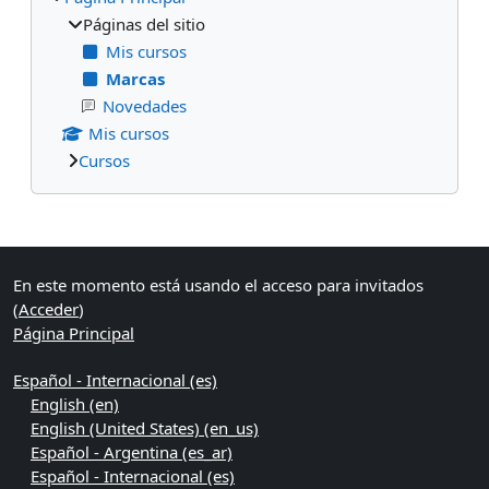
Páginas del sitio
Mis cursos
Marcas
Novedades
Mis cursos
Cursos
Bloques suplementarios
En este momento está usando el acceso para invitados
(
Acceder
)
Página Principal
Español - Internacional ‎(es)‎
English ‎(en)‎
English (United States) ‎(en_us)‎
Español - Argentina ‎(es_ar)‎
Español - Internacional ‎(es)‎