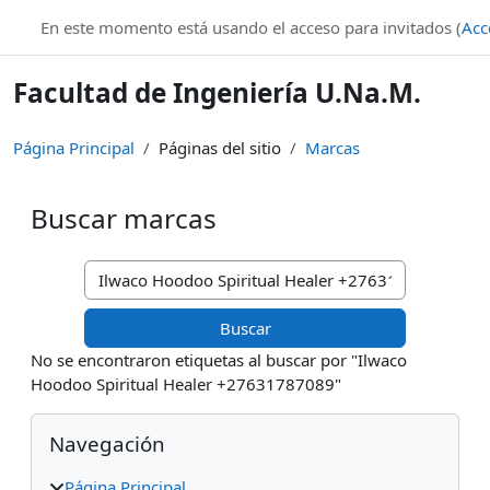
Salta al contenido principal
En este momento está usando el acceso para invitados (
Acc
Facultad de Ingeniería U.Na.M.
Página Principal
Páginas del sitio
Marcas
Buscar marcas
Buscar marcas
No se encontraron etiquetas al buscar por "Ilwaco
Hoodoo Spiritual Healer +27631787089"
Bloques
Salta Navegación
Navegación
Página Principal