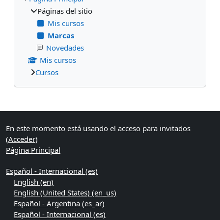
Páginas del sitio
Mis cursos
Marcas
Novedades
Mis cursos
Cursos
Bloques suplementarios
En este momento está usando el acceso para invitados
(
Acceder
)
Página Principal
Español - Internacional ‎(es)‎
English ‎(en)‎
English (United States) ‎(en_us)‎
Español - Argentina ‎(es_ar)‎
Español - Internacional ‎(es)‎