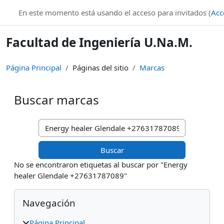
Salta al contenido principal
En este momento está usando el acceso para invitados (
Acc
Facultad de Ingeniería U.Na.M.
Página Principal
Páginas del sitio
Marcas
Buscar marcas
Buscar marcas
No se encontraron etiquetas al buscar por "Energy
healer Glendale +27631787089"
Bloques
Salta Navegación
Navegación
Página Principal