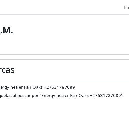
En
.M.
rcas
car marcas
quetas al buscar por "Energy healer Fair Oaks +27631787089"