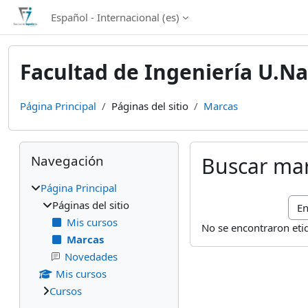
Salta al contenido principal
Español - Internacional ‎(es)‎
Facultad de Ingeniería U.Na
Página Principal
Páginas del sitio
Marcas
Bloques
Salta Navegación
Navegación
Buscar ma
Página Principal
Bus
Páginas del sitio
Mis cursos
No se encontraron eti
Marcas
Novedades
Mis cursos
Cursos