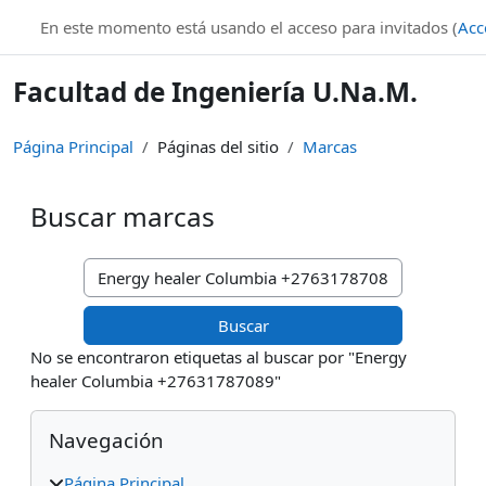
Salta al contenido principal
En este momento está usando el acceso para invitados (
Acc
Facultad de Ingeniería U.Na.M.
Página Principal
Páginas del sitio
Marcas
Buscar marcas
Buscar marcas
No se encontraron etiquetas al buscar por "Energy
healer Columbia +27631787089"
Bloques
Salta Navegación
Navegación
Página Principal