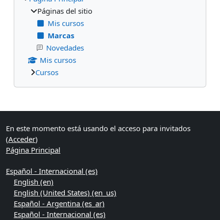
Páginas del sitio
Mis cursos
Marcas
Novedades
Mis cursos
Cursos
Bloques suplementarios
En este momento está usando el acceso para invitados
(
Acceder
)
Página Principal
Español - Internacional ‎(es)‎
English ‎(en)‎
English (United States) ‎(en_us)‎
Español - Argentina ‎(es_ar)‎
Español - Internacional ‎(es)‎