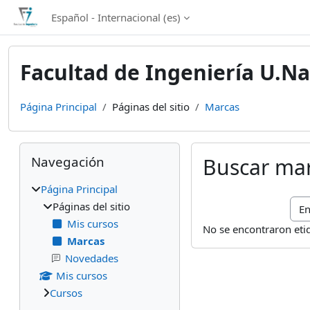
Salta al contenido principal
Español - Internacional ‎(es)‎
Facultad de Ingeniería U.Na
Página Principal
Páginas del sitio
Marcas
Bloques
Salta Navegación
Navegación
Buscar ma
Página Principal
Bus
Páginas del sitio
Mis cursos
No se encontraron eti
Marcas
Novedades
Mis cursos
Cursos