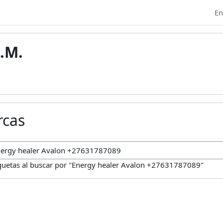
En
.M.
rcas
car marcas
quetas al buscar por "Energy healer Avalon +27631787089"