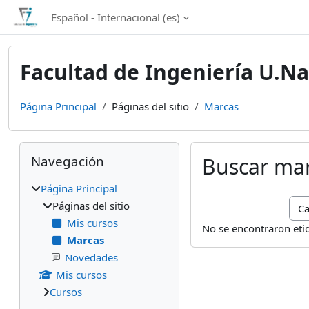
Salta al contenido principal
Español - Internacional ‎(es)‎
Facultad de Ingeniería U.Na
Página Principal
Páginas del sitio
Marcas
Bloques
Salta Navegación
Navegación
Buscar ma
Página Principal
Bus
Páginas del sitio
Mis cursos
No se encontraron eti
Marcas
Novedades
Mis cursos
Cursos