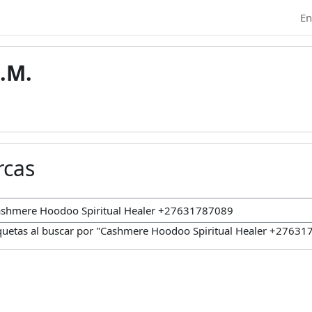
En
.M.
rcas
car marcas
quetas al buscar por "Cashmere Hoodoo Spiritual Healer +2763