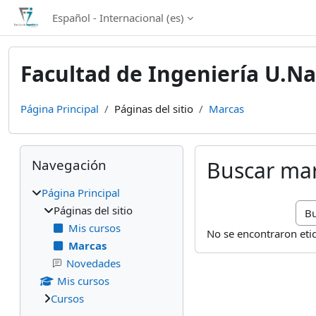
Salta al contenido principal
Español - Internacional ‎(es)‎
Facultad de Ingeniería U.Na
Página Principal
Páginas del sitio
Marcas
Bloques
Salta Navegación
Navegación
Buscar ma
Página Principal
Bus
Páginas del sitio
Mis cursos
No se encontraron eti
Marcas
Novedades
Mis cursos
Cursos