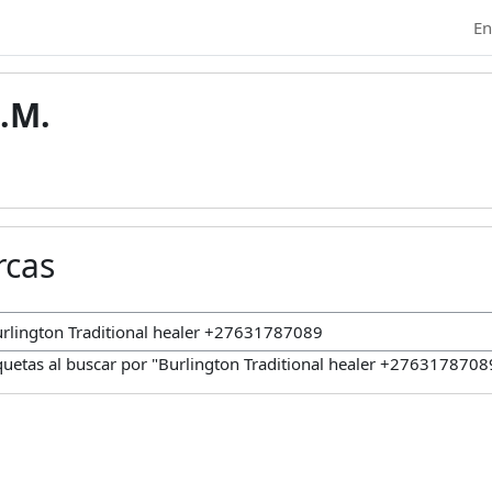
En
.M.
rcas
car marcas
quetas al buscar por "Burlington Traditional healer +2763178708