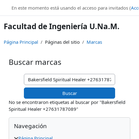
Salta al contenido principal
En este momento está usando el acceso para invitados (
Acc
Facultad de Ingeniería U.Na.M.
Página Principal
Páginas del sitio
Marcas
Buscar marcas
Buscar marcas
No se encontraron etiquetas al buscar por "Bakersfield
Spiritual Healer +27631787089"
Bloques
Salta Navegación
Navegación
Página Principal