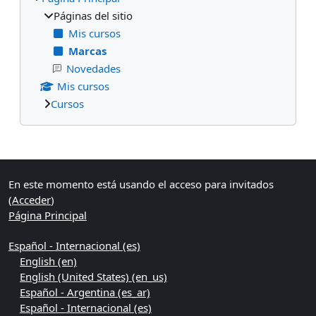
Páginas del sitio
Mis cursos
Marcas
Novedades
Mis cursos
Cursos
Bloques suplementarios
En este momento está usando el acceso para invitados
(
Acceder
)
Página Principal
Español - Internacional ‎(es)‎
English ‎(en)‎
English (United States) ‎(en_us)‎
Español - Argentina ‎(es_ar)‎
Español - Internacional ‎(es)‎