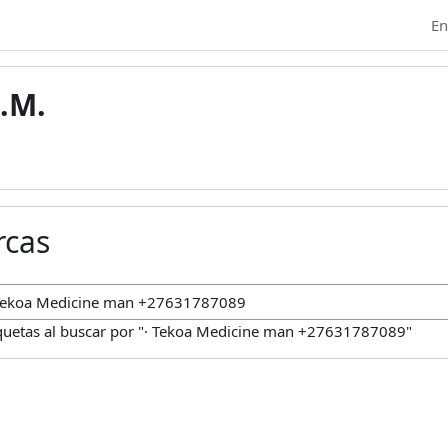
En
.M.
rcas
car marcas
quetas al buscar por "· Tekoa Medicine man +27631787089"