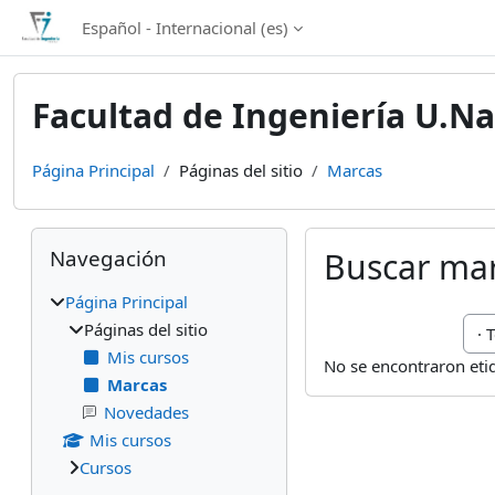
Salta al contenido principal
Español - Internacional ‎(es)‎
Facultad de Ingeniería U.Na
Página Principal
Páginas del sitio
Marcas
Bloques
Salta Navegación
Navegación
Buscar ma
Página Principal
Bus
Páginas del sitio
Mis cursos
No se encontraron eti
Marcas
Novedades
Mis cursos
Cursos