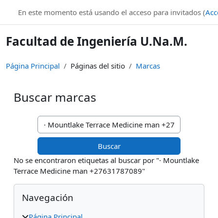
Salta al contenido principal
En este momento está usando el acceso para invitados (
Acc
Facultad de Ingeniería U.Na.M.
Página Principal
Páginas del sitio
Marcas
Buscar marcas
Buscar marcas
No se encontraron etiquetas al buscar por "· Mountlake
Terrace Medicine man +27631787089"
Bloques
Salta Navegación
Navegación
Página Principal