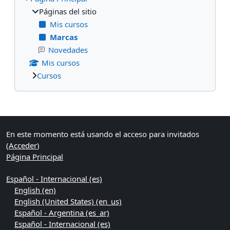
Páginas del sitio
Mis cursos
Marcas
Novedades
Mis cursos
Cursos
Bloques suplementarios
En este momento está usando el acceso para invitados
(
Acceder
)
Página Principal
Español - Internacional ‎(es)‎
English ‎(en)‎
English (United States) ‎(en_us)‎
Español - Argentina ‎(es_ar)‎
Español - Internacional ‎(es)‎