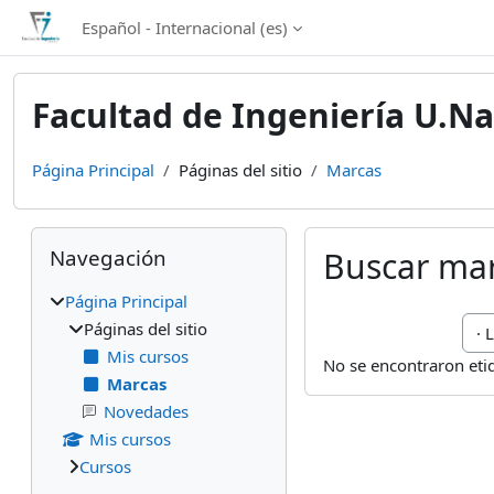
Salta al contenido principal
Español - Internacional ‎(es)‎
Facultad de Ingeniería U.Na
Página Principal
Páginas del sitio
Marcas
Bloques
Salta Navegación
Navegación
Buscar ma
Página Principal
Bus
Páginas del sitio
Mis cursos
No se encontraron et
Marcas
Novedades
Mis cursos
Cursos