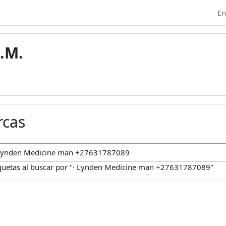
En
.M.
rcas
car marcas
iquetas al buscar por "· Lynden Medicine man +27631787089"