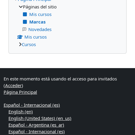
Páginas del sitio
Mis cursos
Marcas
Novedades
Mis cursos
Cursos
Bloques suplementarios
En este momento está usando el acceso para invitados
(
Acceder
)
Página Principal
Español - Internacional ‎(es)‎
English ‎(en)‎
English (United States) ‎(en_us)‎
Español - Argentina ‎(es_ar)‎
Español - Internacional ‎(es)‎