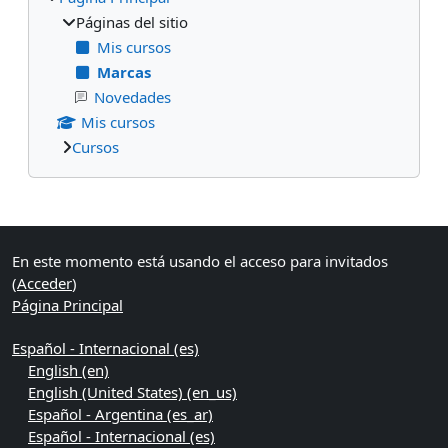
Páginas del sitio
Mis cursos
Marcas
Novedades
Mis cursos
Cursos
Bloques suplementarios
En este momento está usando el acceso para invitados
(
Acceder
)
Página Principal
Español - Internacional ‎(es)‎
English ‎(en)‎
English (United States) ‎(en_us)‎
Español - Argentina ‎(es_ar)‎
Español - Internacional ‎(es)‎