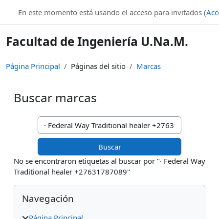
Salta al contenido principal
En este momento está usando el acceso para invitados (
Acc
Facultad de Ingeniería U.Na.M.
Página Principal
Páginas del sitio
Marcas
Buscar marcas
Buscar marcas
No se encontraron etiquetas al buscar por "· Federal Way
Traditional healer +27631787089"
Bloques
Salta Navegación
Navegación
Página Principal