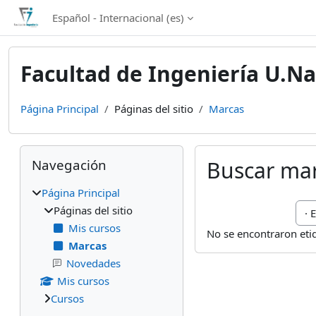
Salta al contenido principal
Español - Internacional ‎(es)‎
Facultad de Ingeniería U.Na
Página Principal
Páginas del sitio
Marcas
Bloques
Salta Navegación
Navegación
Buscar ma
Página Principal
Bus
Páginas del sitio
Mis cursos
No se encontraron eti
Marcas
Novedades
Mis cursos
Cursos