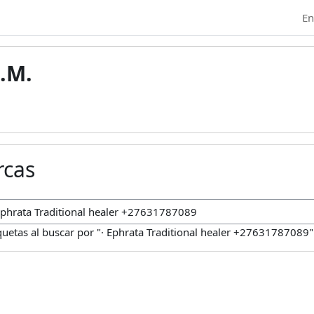
En
.M.
rcas
car marcas
quetas al buscar por "· Ephrata Traditional healer +27631787089"