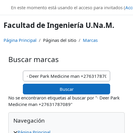
Salta al contenido principal
En este momento está usando el acceso para invitados (
Acc
Facultad de Ingeniería U.Na.M.
Página Principal
Páginas del sitio
Marcas
Buscar marcas
Buscar marcas
No se encontraron etiquetas al buscar por "· Deer Park
Medicine man +27631787089"
Bloques
Salta Navegación
Navegación
Página Principal