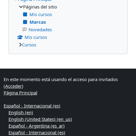
Páginas del sitio
Mis cursos
Marcas
Novedades
Mis cursos
Cursos
Bloques suplementarios
En este momento está usando el acceso para invitados
(
Acceder
)
Página Principal
Español - Internacional ‎(es)‎
English ‎(en)‎
English (United States) ‎(en_us)‎
Español - Argentina ‎(es_ar)‎
Español - Internacional ‎(es)‎